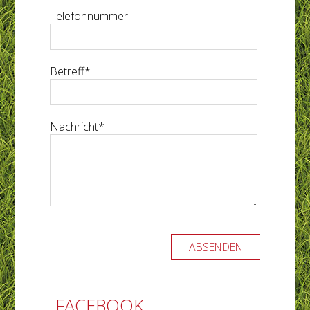
Telefonnummer
Pflichtfeld
Betreff
*
Pflichtfeld
Nachricht
*
ABSENDEN
FACEBOOK